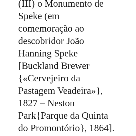
(III) o Monumento de 
Speke (em 
comemoração ao 
descobridor João 
Hanning Speke 
[Buckland Brewer 
{«Cervejeiro da 
Pastagem Veadeira»}, 
1827 – Neston 
Park{Parque da Quinta 
do Promontório}, 1864]. 